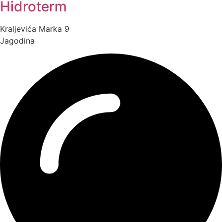
Hidroterm
Kraljevića Marka 9
Jagodina