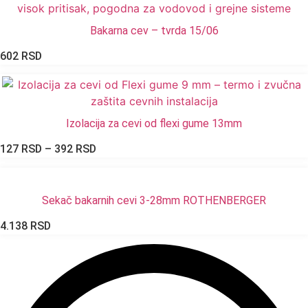
Bakarna cev – tvrda 15/06
602
RSD
Izolacija za cevi od flexi gume 13mm
Raspon
127
RSD
–
392
RSD
cena:
od
127 RSD
Sekač bakarnih cevi 3-28mm ROTHENBERGER
do
4.138
RSD
392 RSD