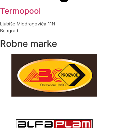
Termopool
Ljubiše Miodragovića 11N
Beograd
Robne marke