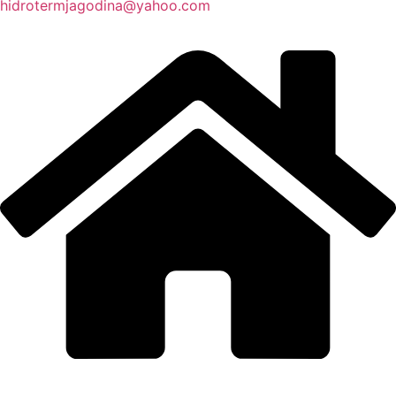
hidrotermjagodina@yahoo.com