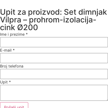
Upit za proizvod: Set dimnjak
Vilpra – prohrom-izolacija-
cink Ø200
Ime i prezime
*
E-mail
*
Broj telefona
Upit
*
Pošalji upit