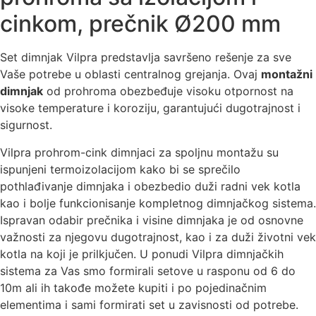
cinkom, prečnik Ø200 mm
Set dimnjak Vilpra predstavlja savršeno rešenje za sve
Vaše potrebe u oblasti centralnog grejanja. Ovaj
montažni
dimnjak
od prohroma obezbeđuje visoku otpornost na
visoke temperature i koroziju, garantujući dugotrajnost i
sigurnost.
Vilpra prohrom-cink dimnjaci za spoljnu montažu su
ispunjeni termoizolacijom kako bi se sprečilo
pothlađivanje dimnjaka i obezbedio duži radni vek kotla
kao i bolje funkcionisanje kompletnog dimnjačkog sistema.
Ispravan odabir prečnika i visine dimnjaka je od osnovne
važnosti za njegovu dugotrajnost, kao i za duži životni vek
kotla na koji je prilkjučen. U ponudi Vilpra dimnjačkih
sistema za Vas smo formirali setove u rasponu od 6 do
10m ali ih takođe možete kupiti i po pojedinačnim
elementima i sami formirati set u zavisnosti od potrebe.