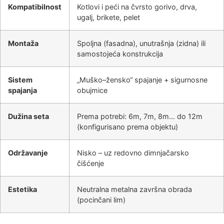
Kompatibilnost
Kotlovi i peći na čvrsto gorivo, drva,
ugalj, brikete, pelet
Montaža
Spoljna (fasadna), unutrašnja (zidna) ili
samostojeća konstrukcija
Sistem
„Muško–žensko“ spajanje + sigurnosne
spajanja
obujmice
Dužina seta
Prema potrebi: 6m, 7m, 8m… do 12m
(konfigurisano prema objektu)
Održavanje
Nisko – uz redovno dimnjačarsko
čišćenje
Estetika
Neutralna metalna završna obrada
(pocinčani lim)