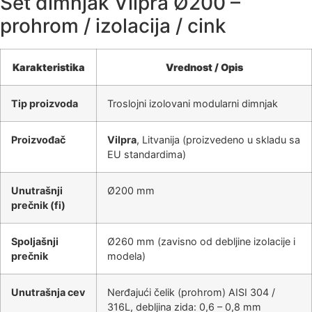
Set dimnjak Vilpra Ø200 –
prohrom / izolacija / cink
Karakteristika
Vrednost / Opis
Tip proizvoda
Troslojni izolovani modularni dimnjak
Proizvođač
Vilpra
, Litvanija (proizvedeno u skladu sa
EU standardima)
Unutrašnji
Ø200 mm
prečnik (fi)
Spoljašnji
Ø260 mm (zavisno od debljine izolacije i
prečnik
modela)
Unutrašnja cev
Nerđajući čelik (prohrom) AISI 304 /
316L, debljina zida: 0,6 – 0,8 mm