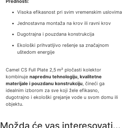
Prednosti:
Visoka efikasnost pri svim vremenskim uslovima
Jednostavna montaža na krov ili ravni krov
Dugotrajna i pouzdana konstrukcija
Ekološki prihvatljivo rešenje sa značajnom
uštedom energije
Camel CS Full Plate 2,5 m² pločasti kolektor
kombinuje
naprednu tehnologiju, kvalitetne
materijale i pouzdanu konstrukciju
, čineći ga
idealnim izborom za sve koji žele efikasno,
dugotrajno i ekološki grejanje vode u svom domu ili
objektu.
Možda će vas interesovati...