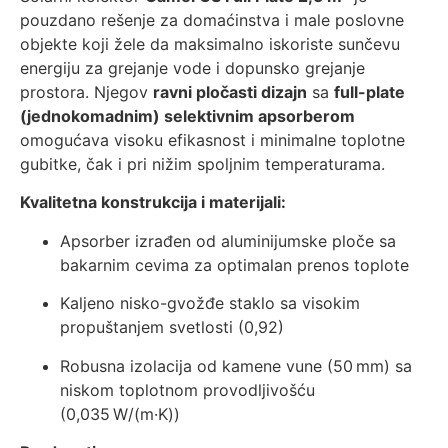
pouzdano rešenje za domaćinstva i male poslovne
objekte koji žele da maksimalno iskoriste sunčevu
energiju za grejanje vode i dopunsko grejanje
prostora. Njegov
ravni pločasti dizajn
sa
full-plate
(jednokomadnim) selektivnim apsorberom
omogućava visoku efikasnost i minimalne toplotne
gubitke, čak i pri nižim spoljnim temperaturama.
Kvalitetna konstrukcija i materijali:
Apsorber izrađen od aluminijumske ploče sa
bakarnim cevima za optimalan prenos toplote
Kaljeno nisko-gvožđe staklo sa visokim
propuštanjem svetlosti (0,92)
Robusna izolacija od kamene vune (50 mm) sa
niskom toplotnom provodljivošću
(0,035 W/(m·K))