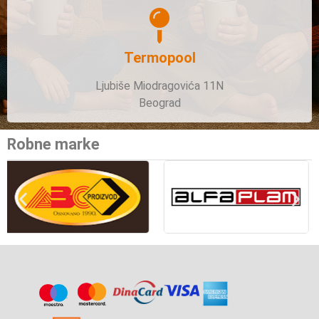
Termopool
Ljubiše Miodragovića 11N
Beograd
Robne marke