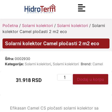
Početna
/
Solarni kolektori
/
Solarni kolektori
/ Solarni
kolektor Camel pločasti 2 m2 eco
Solarni kolektor Camel pločasti 2 m2 eco
Šifra:
0002930
Kategorije:
Solarni kolektori
,
Solarni kolektori
Brend:
Camel
Dodaj u korpu
31.918
RSD
Efikasan Camel CS pločasti solarni kolektor sa