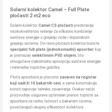
Solarni kolektor Camel – Full Plate
pločasti
2 m2 eco
Solarni kolektor
Camel CS pločasti
predstavlja
visokokvalitetno rešenje za efikasno korišćenje
sunčeve energije u grejanju vode i dopunskom
grejanju sistema. Ovi ravni pločasti kolektori koriste
specijalni full-plate (jednokomadni) apsorber
koji
je premazan
selektivnim PVD slojem
, što
omogućava maksimalnu apsorpciju sunčeve energije
i minimalne toplotne gubitke.
Ploča apsorbera je precizno
zavaren na registar
koji sadrži 10 bakarnih cevi
, a sama konstrukcija
koristi najnovije tehnike zavarivanja. Ovakav način
proizvodnje osigurava optimalan prenos toplote sa
apsorbera na radnu tečnost u bakarnim cevima,
povećavajući ukupnu efikasnost kolektora.