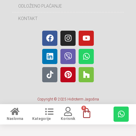
ODLOŽENO PLAĆANJE
KONTAKT
Copyright © 2025 Hidroterm Jagodina
0
Naslovna
Kategorije
Korisnik