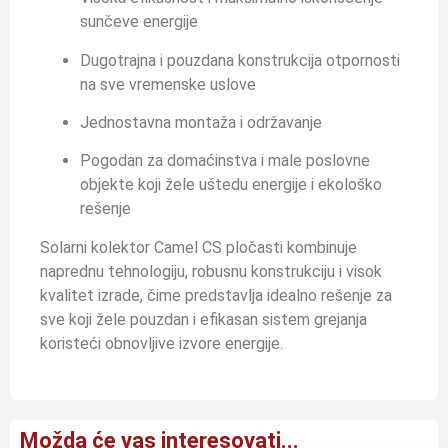
sunčeve energije
Dugotrajna i pouzdana konstrukcija otpornosti
na sve vremenske uslove
Jednostavna montaža i održavanje
Pogodan za domaćinstva i male poslovne
objekte koji žele uštedu energije i ekološko
rešenje
Solarni kolektor Camel CS pločasti kombinuje
naprednu tehnologiju, robusnu konstrukciju i visok
kvalitet izrade, čime predstavlja idealno rešenje za
sve koji žele pouzdan i efikasan sistem grejanja
koristeći obnovljive izvore energije.
Možda će vas interesovati...