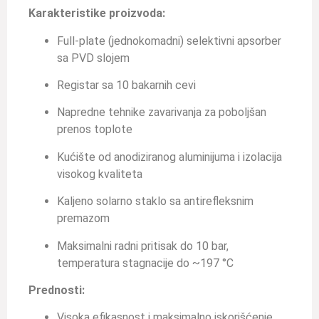
Karakteristike proizvoda:
Full-plate (jednokomadni) selektivni apsorber
sa PVD slojem
Registar sa 10 bakarnih cevi
Napredne tehnike zavarivanja za poboljšan
prenos toplote
Kućište od anodiziranog aluminijuma i izolacija
visokog kvaliteta
Kaljeno solarno staklo sa antirefleksnim
premazom
Maksimalni radni pritisak do 10 bar,
temperatura stagnacije do ~197 °C
Prednosti:
Visoka efikasnost i maksimalno iskorišćenje