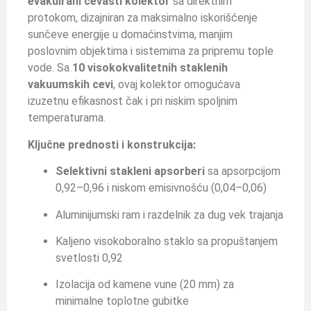
evakuirani cevasti kolektor
sa direktnim
protokom, dizajniran za maksimalno iskorišćenje
sunčeve energije u domaćinstvima, manjim
poslovnim objektima i sistemima za pripremu tople
vode. Sa
10 visokokvalitetnih staklenih
vakuumskih cevi
, ovaj kolektor omogućava
izuzetnu efikasnost čak i pri niskim spoljnim
temperaturama.
Ključne prednosti i konstrukcija:
Selektivni stakleni apsorberi
sa apsorpcijom
0,92–0,96 i niskom emisivnošću (0,04–0,06)
Aluminijumski ram i razdelnik za dug vek trajanja
Kaljeno visokoboralno staklo sa propuštanjem
svetlosti 0,92
Izolacija od kamene vune (20 mm) za
minimalne toplotne gubitke