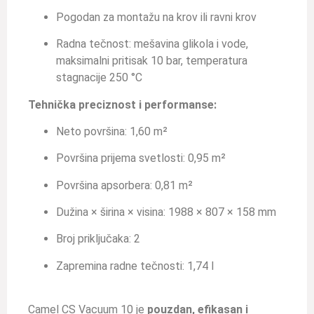
Pogodan za montažu na krov ili ravni krov
Radna tečnost: mešavina glikola i vode,
maksimalni pritisak 10 bar, temperatura
stagnacije 250 °C
Tehnička preciznost i performanse:
Neto površina: 1,60 m²
Površina prijema svetlosti: 0,95 m²
Površina apsorbera: 0,81 m²
Dužina × širina × visina: 1988 × 807 × 158 mm
Broj priključaka: 2
Zapremina radne tečnosti: 1,74 l
Camel CS Vacuum 10 je
pouzdan, efikasan i