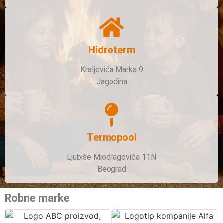
Hidroterm
Kraljevića Marka 9
Jagodina
Termopool
Ljubiše Miodragovića 11N
Beograd
Robne marke