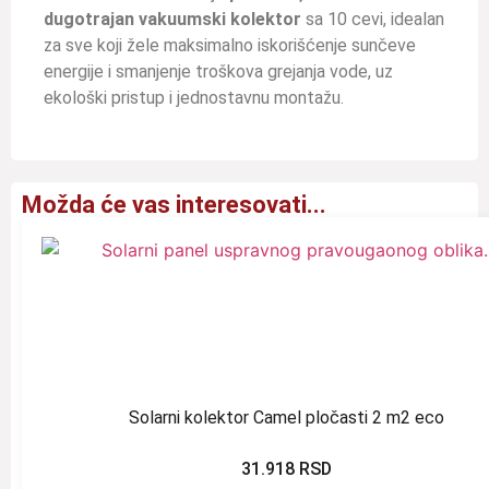
dugotrajan vakuumski kolektor
sa 10 cevi, idealan
za sve koji žele maksimalno iskorišćenje sunčeve
energije i smanjenje troškova grejanja vode, uz
ekološki pristup i jednostavnu montažu.
Možda će vas interesovati...
Solarni kolektor Camel pločasti 2 m2 eco
31.918
RSD