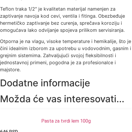
Teflon traka 1/2″ je kvalitetan materijal namenjen za
zaptivanje navoja kod cevi, ventila i fitinga. Obezbeđuje
hermetičko zaptivanje bez curenja, sprečava koroziju i
omogućava lako odvijanje spojeva prilikom servisiranja.
Otporna je na vlagu, visoke temperature i hemikalije, što je
čini idealnim izborom za upotrebu u vodovodnim, gasnim i
grejnim sistemima. Zahvaljujući svojoj fleksibilnosti i
jednostavnoj primeni, pogodna je za profesionalce i
majstore.
Dodatne informacije
Možda će vas interesovati...
Pasta za tvrdi lem 100g
646
RSD