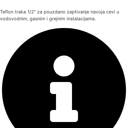
količina
Teflon traka 1/2″ za pouzdano zaptivanje navoja cevi u
vodovodnim, gasnim i grejnim instalacijama.