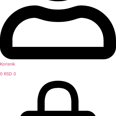
Korisnik
0
RSD
0