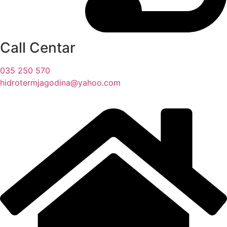
Call Centar
035 250 570
hidrotermjagodina@yahoo.com