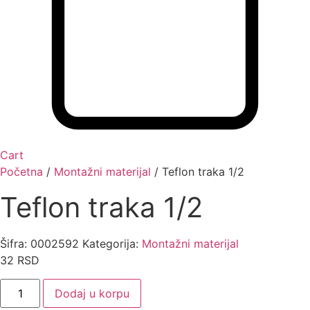
Cart
Početna
/
Montažni materijal
/ Teflon traka 1/2
Teflon traka 1/2
Šifra:
0002592
Kategorija:
Montažni materijal
32
RSD
Teflon
Dodaj u korpu
traka
1/2