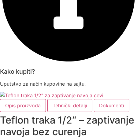
Kako kupiti?
Uputstvo za način kupovine na sajtu.
Opis proizvoda
Tehnički detalji
Dokumenti
Teflon traka 1/2″ – zaptivanje
navoja bez curenja