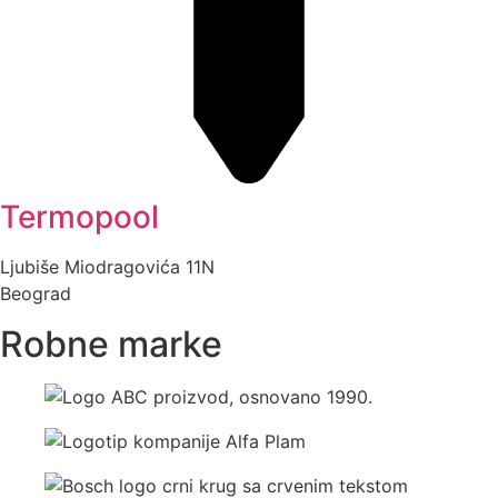
Termopool
Ljubiše Miodragovića 11N
Beograd
Robne marke