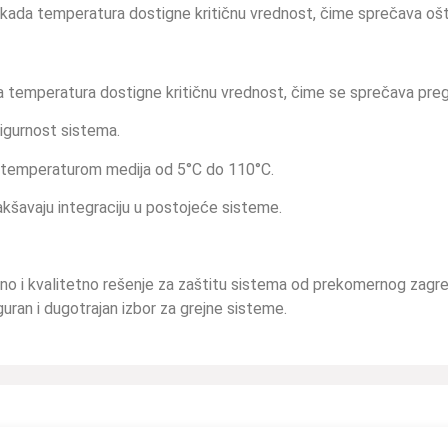
a kada temperatura dostigne kritičnu vrednost, čime sprečava ošt
a temperatura dostigne kritičnu vrednost, čime se sprečava preg
igurnost sistema.
 temperaturom medija od 5°C do 110°C.
akšavaju integraciju u postojeće sisteme.
dano i kvalitetno rešenje za zaštitu sistema od prekomernog zag
guran i dugotrajan izbor za grejne sisteme.