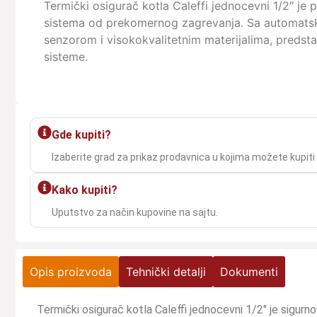
Termički osigurač kotla Caleffi jednocevni 1/2″ je 
sistema od prekomernog zagrevanja. Sa automats
senzorom i visokokvalitetnim materijalima, predstav
sisteme.
Gde kupiti?
Izaberite grad za prikaz prodavnica u kojima možete kupiti
Kako kupiti?
Uputstvo za način kupovine na sajtu.
Opis proizvoda
Tehnički detalji
Dokumenti
Termički osigurač kotla Caleffi jednocevni 1/2″ je sigur