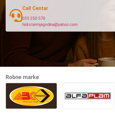
Call Centar
035 250 570
hidrotermjagodina@yahoo.com
Robne marke