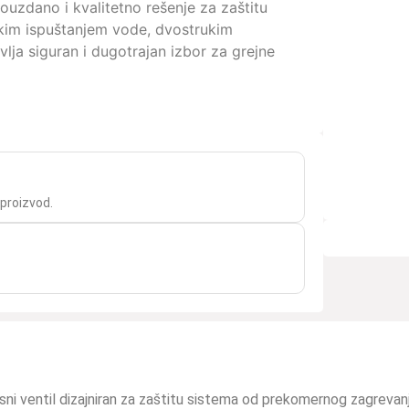
pouzdano i kvalitetno rešenje za zaštitu
kim ispuštanjem vode, dvostrukim
lja siguran i dugotrajan izbor za grejne
 proizvod.
nosni ventil dizajniran za zaštitu sistema od prekomernog zagrev