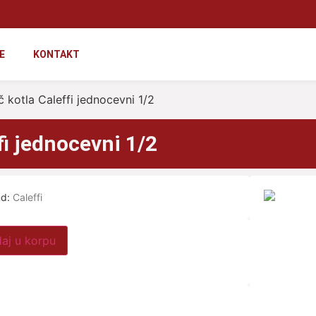
E
KONTAKT
 kotla Caleffi jednocevni 1/2
fi jednocevni 1/2
nd:
Caleffi
aj u korpu