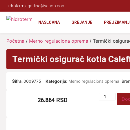
hidrotermjagodina@yahoo.com
NASLOVNA
GREJANJE
PREUZIMANJ
Početna
/
Merno regulaciona oprema
/ Termički osigurač
Termički osigurač kotla Calef
Šifra:
0009775
Kategorija:
Merno regulaciona oprema
Bre
Dod
26.864
RSD