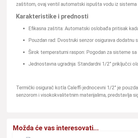
zaštitom, ovaj ventil automatski ispušta vodu iz sistem
Karakteristike i prednosti
Efikasna zaštita: Automatski oslobađa pritisak kad
Pouzdan rad: Dvostruki senzor osigurava dodatnu s
Širok temperaturni raspon: Pogodan za sisteme sa
Jednostavna ugradnja: Standardni 1/2″ priključci ol
Termički osigurač kotla Caleffi jednocevni 1/2″ je pouz
senzorom i visokokvalitetnim materijalima, predstavlja si
Možda će vas interesovati...