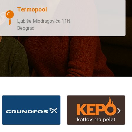
Termopool
Ljubiše Miodragovića 11N
Beograd