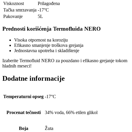
Viskoznost
Prilagođena
Tačka smrzavanja
-17°C
Pakovanje
5L
Prednosti korišćenja Termofluida NERO
Visoka otpornost na koroziju
Efikasno smanjenje troškova grejanja
Jednostavna upotreba i skladištenje
Izaberite Termofluid NERO za pouzdano i efikasno grejanje tokom
hladnih meseci!
Dodatne informacije
Temperaturni opseg
-17°C
Procenat tečnosti
34% voda, 66% etilen glikol
Boja
Žuta