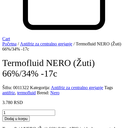
Cart
Početna
/
Antifriz za centralno grejanje
/ Termofluid NERO (Žuti)
66%/34% -17c
Termofluid NERO (Žuti)
66%/34% -17c
Šifra:
0011322
Kategorija:
Antifriz za centralno grejanje
Tags
antifriz
,
termofluid
Brend:
Nero
3.780
RSD
Termofluid
NERO
Dodaj u korpu
(Žuti)
66%/34%