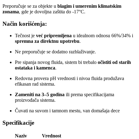
Preporučuje se za objekte u
blagim i umerenim klimatskim
zonama
, gde je dovoljna zaštita do -17°C.
Način korišćenja:
Tečnost je
već pripremljena
u idealnom odnosu 66%/34% i
spremna za direktnu upotrebu
.
Ne preporučuje se dodatno razblaživanje.
Pre sipanja novog fluida, sistem bi trebalo
očistiti od starih
ostataka i kamenca
.
Redovna provera pH vrednosti i nivoa fluida produžava
efikasan rad sistema.
Zameniti na 3–5 godina
ili prema specifikacijama
proizvođača sistema.
Čuvati na suvom i tamnom mestu, van domašaja dece
Specifikacije
Naziv
Vrednost