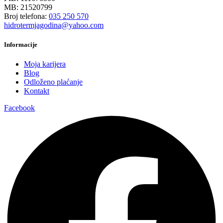
MB: 21520799
Broj telefona:
035 250 570
hidrotermjagodina@yahoo.com
Informacije
Moja karijera
Blog
Odloženo plaćanje
Kontakt
Facebook