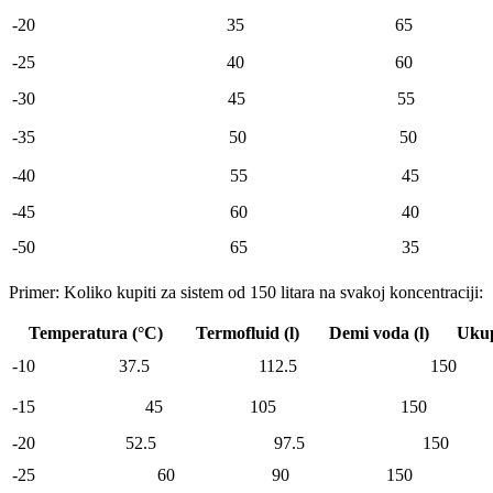
-20
35
65
-25
40
60
-30
45
55
-35
50
50
-40
55
45
-45
60
40
-50
65
35
Primer: Koliko kupiti za sistem od 150 litara na svakoj koncentraciji:
Temperatura (°C)
Termofluid (l)
Demi voda (l)
Ukup
-10
37.5
112.5
150
-15
45
105
150
-20
52.5
97.5
150
-25
60
90
150