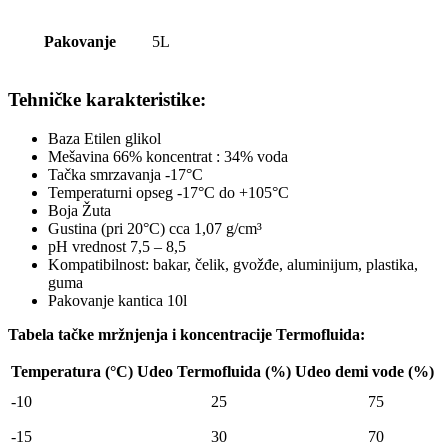
Pakovanje
5L
Tehničke karakteristike:
Baza Etilen glikol
Mešavina 66% koncentrat : 34% voda
Tačka smrzavanja -17°C
Temperaturni opseg -17°C do +105°C
Boja Žuta
Gustina (pri 20°C) cca 1,07 g/cm³
pH vrednost 7,5 – 8,5
Kompatibilnost: bakar, čelik, gvožđe, aluminijum, plastika,
guma
Pakovanje kantica 10l
Tabela tačke mržnjenja i koncentracije Termofluida:
Temperatura (°C)
Udeo Termofluida (%)
Udeo demi vode (%)
-10
25
75
-15
30
70