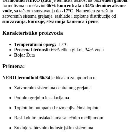
Termofluid NERO (žuti)
je tehnička tečnost na bazi
etilen glikola
,
formulisana u mešavini
66% koncentrata i 34% demineralisane
vode
, sa tačkom smrzavanja do
-17°C
. Namenjen za zaštitu
zatvorenih sistema grejanja, rashlade i toplotne distribucije od
smrzavanja, korozije, stvaranja kamenca i pene
.
Karakteristike proizvoda
Temperaturni opseg:
-17°C
Procenat tečnosti:
66% etilen glikol, 34% voda
Boja:
Žuta
Primena:
NERO termofluid 66/34
je idealan za upotrebu u:
Zatvorenim sistemima centralnog grejanja
Podnim grejnim instalacijama
Toplotnim pumpama i razmenjivačima toplote
Rashladnim instalacijama sa tečnim medijumom
Srednje zahtevnim industrijskim sistemima