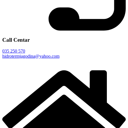
Call Centar
035 250 570
hidrotermjagodina@yahoo.com