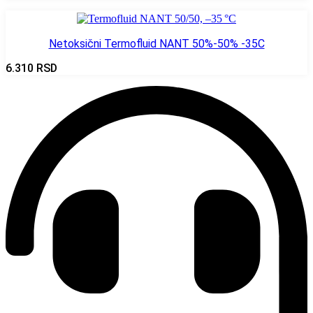
Netoksični Termofluid NANT 50%-50% -35C
6.310
RSD