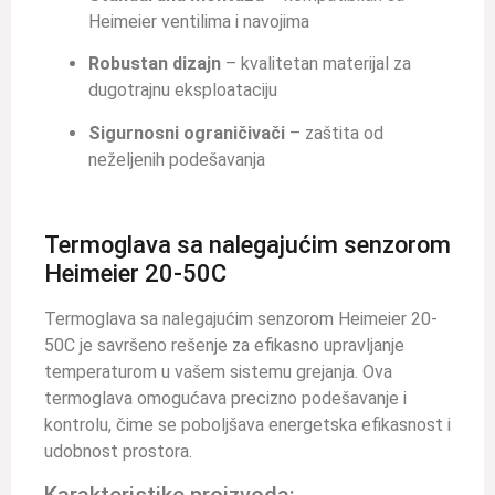
Heimeier ventilima i navojima
Robustan dizajn
– kvalitetan materijal za
dugotrajnu eksploataciju
Sigurnosni ograničivači
– zaštita od
neželjenih podešavanja
Termoglava sa nalegajućim senzorom
Heimeier 20-50C
Termoglava sa nalegajućim senzorom Heimeier 20-
50C je savršeno rešenje za efikasno upravljanje
temperaturom u vašem sistemu grejanja. Ova
termoglava omogućava precizno podešavanje i
kontrolu, čime se poboljšava energetska efikasnost i
udobnost prostora.
Karakteristike proizvoda: