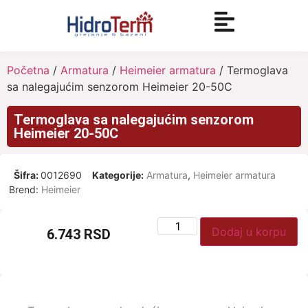
Početna
/
Armatura
/
Heimeier armatura
/ Termoglava
sa nalegajućim senzorom Heimeier 20-50C
Termoglava sa nalegajućim senzorom
Heimeier 20-50C
Šifra:
0012690
Kategorije:
Armatura
,
Heimeier armatura
Brend:
Heimeier
Dodaj u korpu
6.743
RSD