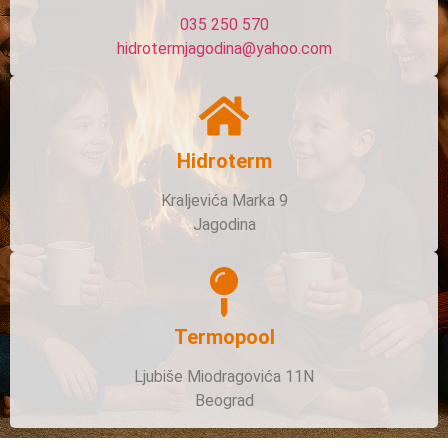
035 250 570
hidrotermjagodina@yahoo.com
Hidroterm
Kraljevića Marka 9
Jagodina
Termopool
Ljubiše Miodragovića 11N
Beograd