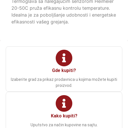
Termoglava sa nalegajućim senzorom Heimeier
20-50C pruža efikasnu kontrolu temperature.
Idealna je za poboljšanje udobnosti i energetske
efikasnosti vašeg grejanja.
Gde kupiti?
Izaberite grad za prikaz prodavnica u kojima možete kupiti
proizvod.
Kako kupiti?
Uputstvo za način kupovine na sajtu.