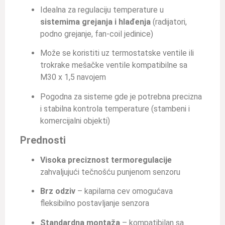
Idealna za regulaciju temperature u
sistemima grejanja i hlađenja
(radijatori,
podno grejanje, fan-coil jedinice)
Može se koristiti uz termostatske ventile ili
trokrake mešačke ventile kompatibilne sa
M30 x 1,5 navojem
Pogodna za sisteme gde je potrebna precizna
i stabilna kontrola temperature (stambeni i
komercijalni objekti)
Prednosti
Visoka preciznost termoregulacije
zahvaljujući tečnošću punjenom senzoru
Brz odziv
– kapilarna cev omogućava
fleksibilno postavljanje senzora
Standardna montaža
– kompatibilan sa