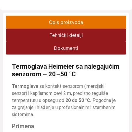
Opis proizvoda
Tehnički detalji
Dokumenti
Termoglava Heimeier sa nalegajućim
senzorom – 20–50 °C
Termoglava
sa kontakt senzorom (imerzijski
senzor) i kapilarnom cevi 2 m, precizno reguliše
temperaturu u opsegu od
20 do 50 °C.
Pogodna je
za grejanje i hlađenje u profesionalnim i stambenim
sistemima.
Primena