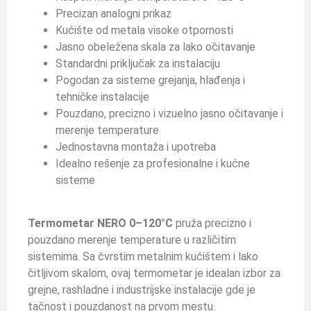
Precizan analogni prikaz
Kućište od metala visoke otpornosti
Jasno obeležena skala za lako očitavanje
Standardni priključak za instalaciju
Pogodan za sisteme grejanja, hlađenja i
tehničke instalacije
Pouzdano, precizno i vizuelno jasno očitavanje i
merenje temperature
Jednostavna montaža i upotreba
Idealno rešenje za profesionalne i kućne
sisteme
Termometar NERO 0–120°C
pruža precizno i
pouzdano merenje temperature u različitim
sistemima. Sa čvrstim metalnim kućištem i lako
čitljivom skalom, ovaj termometar je idealan izbor za
grejne, rashladne i industrijske instalacije gde je
tačnost i pouzdanost na prvom mestu.