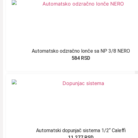
Automatsko odzračno lonče sa NP 3/8 NERO
584
RSD
Automatski dopunjač sistema 1/2“ Caleffi
11.277
RSD