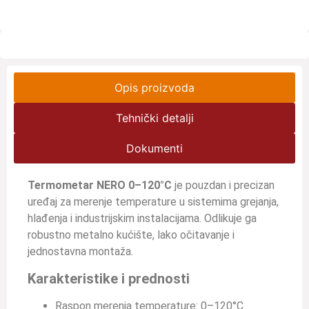
Opis proizvoda
Tehnički detalji
Dokumenti
Termometar NERO 0–120°C
je pouzdan i precizan
uređaj za merenje temperature u sistemima grejanja,
hlađenja i industrijskim instalacijama. Odlikuje ga
robustno metalno kućište, lako očitavanje i
jednostavna montaža.
Karakteristike i prednosti
Raspon merenja temperature: 0–120°C