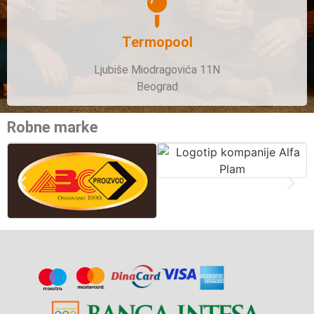
Termopool
Ljubiše Miodragovića 11N
Beograd
Robne marke