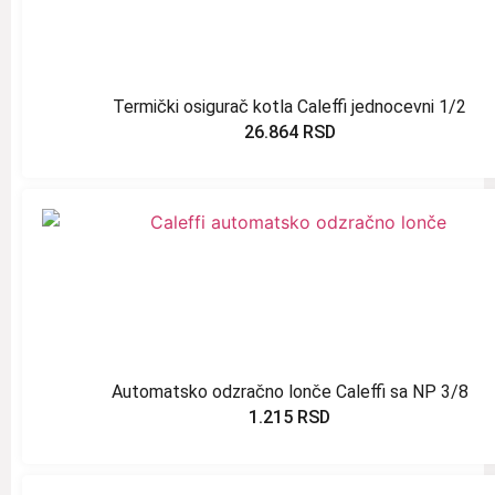
Termički osigurač kotla Caleffi jednocevni 1/2
26.864
RSD
Automatsko odzračno lonče Caleffi sa NP 3/8
1.215
RSD