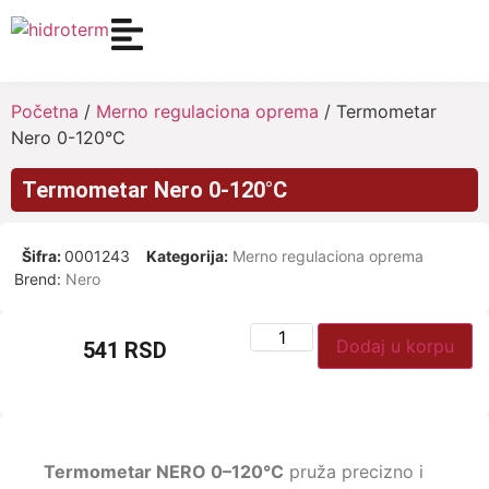
Početna
/
Merno regulaciona oprema
/ Termometar
Nero 0-120°C
Termometar Nero 0-120°C
Šifra:
0001243
Kategorija:
Merno regulaciona oprema
Brend:
Nero
Dodaj u korpu
541
RSD
Termometar NERO 0–120°C
pruža precizno i