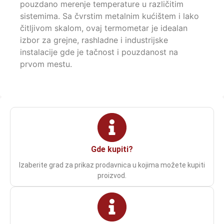
pouzdano merenje temperature u različitim
sistemima. Sa čvrstim metalnim kućištem i lako
čitljivom skalom, ovaj termometar je idealan
izbor za grejne, rashladne i industrijske
instalacije gde je tačnost i pouzdanost na
prvom mestu.
Gde kupiti?
Izaberite grad za prikaz prodavnica u kojima možete kupiti
proizvod.