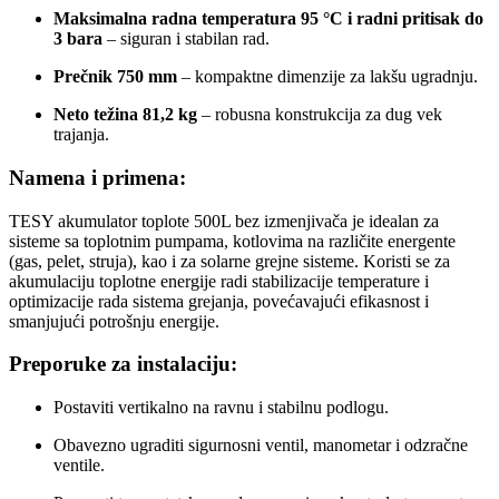
Maksimalna radna temperatura 95 °C i radni pritisak do
3 bara
– siguran i stabilan rad.
Prečnik 750 mm
– kompaktne dimenzije za lakšu ugradnju.
Neto težina 81,2 kg
– robusna konstrukcija za dug vek
trajanja.
Namena i primena:
TESY akumulator toplote 500L bez izmenjivača je idealan za
sisteme sa toplotnim pumpama, kotlovima na različite energente
(gas, pelet, struja), kao i za solarne grejne sisteme. Koristi se za
akumulaciju toplotne energije radi stabilizacije temperature i
optimizacije rada sistema grejanja, povećavajući efikasnost i
smanjujući potrošnju energije.
Preporuke za instalaciju:
Postaviti vertikalno na ravnu i stabilnu podlogu.
Obavezno ugraditi sigurnosni ventil, manometar i odzračne
ventile.