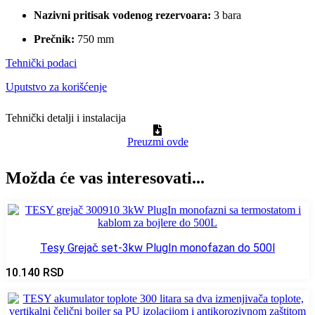
Nazivni pritisak vodenog rezervoara:
3 bara
Prečnik:
750 mm
Tehnički podaci
Uputstvo za korišćenje
Tehnički detalji i instalacija
Preuzmi ovde
Možda će vas interesovati...
Tesy Grejač set-3kw PlugIn monofazan do 500l
10.140
RSD