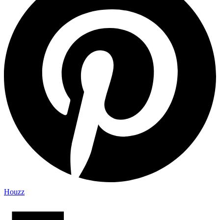
Houzz