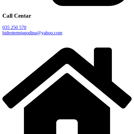
Call Centar
035 250 570
hidrotermjagodina@yahoo.com