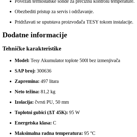
Povezati termostatske sonde za preciznu kontrolu temperature.
Obezbediti pristup za servis i održavanje.
Pridržavati se uputstava proizvođača TESY tokom instalacije.
Dodatne informacije
Tehničke karakteristike
Model:
Tesy Akumulator toplote 500l bez izmenjivača
SAP broj:
300636
Zapremina:
497 litara
Neto težina:
81,2 kg
Izolacija:
čvrsti PU, 50 mm
Toplotni gubici (ΔT 45K):
95 W
Energetska klasa:
C
Maksimalna radna temperatura:
95 °C