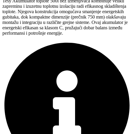
Tesy Akumulator toplote 500l bez izmenjivača kombinuje veliku
bez
zapreminu i izuzetnu toplotnu izolaciju radi efikasnog skladištenja
izmenjivača
toplote. Njegova konstrukcija omogućava smanjenje energetskih
količina
gubitaka, dok kompaktne dimenzije (prečnik 750 mm) olakšavaju
montažu i integraciju u različite grejne sisteme. Ovaj akumulator je
energetski efikasan sa klasom C, pružajući dobar balans između
performansi i potrošnje energije.