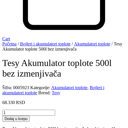
Cart
Početna
/
Bojleri i akumulatori toplote
/
Akumulatori toplote
/ Tesy
Akumulator toplote 500l bez izmenjivača
Tesy Akumulator toplote 500l
bez izmenjivača
Šifra:
0005923
Kategorije:
Akumulatori toplote
,
Bojleri i
akumulatori toplote
Brend:
Tesy
68.330
RSD
Tesy
Akumulator
Dodaj u korpu
toplote
500l