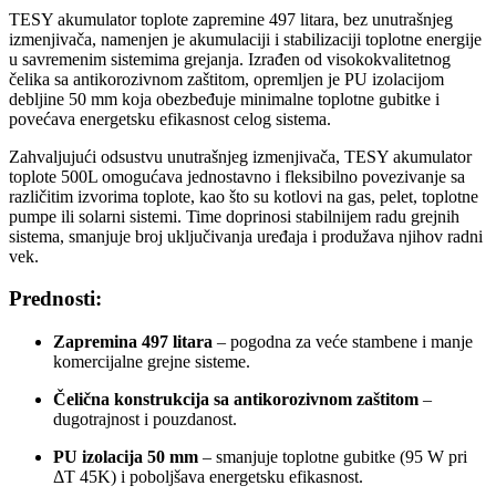
TESY akumulator toplote zapremine 497 litara, bez unutrašnjeg
izmenjivača, namenjen je akumulaciji i stabilizaciji toplotne energije
u savremenim sistemima grejanja. Izrađen od visokokvalitetnog
čelika sa antikorozivnom zaštitom, opremljen je PU izolacijom
debljine 50 mm koja obezbeđuje minimalne toplotne gubitke i
povećava energetsku efikasnost celog sistema.
Zahvaljujući odsustvu unutrašnjeg izmenjivača, TESY akumulator
toplote 500L omogućava jednostavno i fleksibilno povezivanje sa
različitim izvorima toplote, kao što su kotlovi na gas, pelet, toplotne
pumpe ili solarni sistemi. Time doprinosi stabilnijem radu grejnih
sistema, smanjuje broj uključivanja uređaja i produžava njihov radni
vek.
Prednosti:
Zapremina 497 litara
– pogodna za veće stambene i manje
komercijalne grejne sisteme.
Čelična konstrukcija sa antikorozivnom zaštitom
–
dugotrajnost i pouzdanost.
PU izolacija 50 mm
– smanjuje toplotne gubitke (95 W pri
ΔT 45K) i poboljšava energetsku efikasnost.