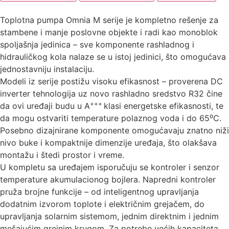
Toplotna pumpa Omnia M serije je kompletno rešenje za
stambene i manje poslovne objekte i radi kao monoblok
spoljašnja jedinica – sve komponente rashladnog i
hidrauličkog kola nalaze se u istoj jedinici, što omogućava
jednostavniju instalaciju.
Modeli iz serije postižu visoku efikasnost – proverena DC
inverter tehnologija uz novo rashladno sredstvo R32 čine
+++
da ovi uređaji budu u A
klasi energetske efikasnosti, te
da mogu ostvariti temperature polaznog voda i do 65⁰C.
Posebno dizajnirane komponente omogućavaju znatno niži
nivo buke i kompaktnije dimenzije uređaja, što olakšava
montažu i štedi prostor i vreme.
U kompletu sa uređajem isporučuju se kontroler i senzor
temperature akumulacionog bojlera. Napredni kontroler
pruža brojne funkcije – od inteligentnog upravljanja
dodatnim izvorom toplote i električnim grejačem, do
upravljanja solarnim sistemom, jednim direktnim i jednim
mešajućim grejnim krugom. Za potrebe većih kapaciteta,