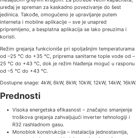
uređaj je spreman za kaskadno povezivanje do šest
jedinica. Takođe, omogućeno je upravljanje putem
interneta i mobilne aplikacije – sve je unapred
pripremljeno, a besplatna aplikacija se lako preuzima i
koristi.
Režim grejanja funkcioniše pri spoljašnjim temperaturama
od –25 °C do +35 °C, priprema sanitarne tople vode od –
25 °C do +43 °C, dok je režim hlađenja moguć u rasponu
od –5 °C do +43 °C.
Dostupne snage: 4kW, 6kW, 8kW, 10kW, 12kW, 14kW, 16kW.
Prednosti
Visoka energetska efikasnost – značajno smanjenje
troškova grejanja zahvaljujući inverter tehnologiji i
R32 rashladnom gasu.
Monoblok konstrukcija – instalacija jednostavnija,