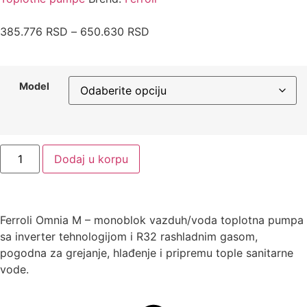
385.776
RSD
–
650.630
RSD
Model
Dodaj u korpu
Ferroli Omnia M – monoblok vazduh/voda toplotna pumpa
sa inverter tehnologijom i R32 rashladnim gasom,
pogodna za grejanje, hlađenje i pripremu tople sanitarne
vode.