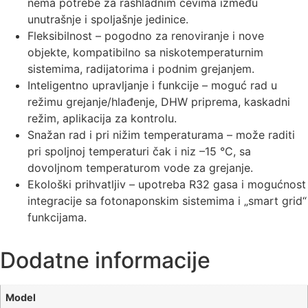
nema potrebe za rashladnim cevima između
unutrašnje i spoljašnje jedinice.
Fleksibilnost – pogodno za renoviranje i nove
objekte, kompatibilno sa niskotemperaturnim
sistemima, radijatorima i podnim grejanjem.
Inteligentno upravljanje i funkcije – moguć rad u
režimu grejanje/hlađenje, DHW priprema, kaskadni
režim, aplikacija za kontrolu.
Snažan rad i pri nižim temperaturama – može raditi
pri spoljnoj temperaturi čak i niz –15 °C, sa
dovoljnom temperaturom vode za grejanje.
Ekološki prihvatljiv – upotreba R32 gasa i mogućnost
integracije sa fotonaponskim sistemima i „smart grid“
funkcijama.
Dodatne informacije
Model