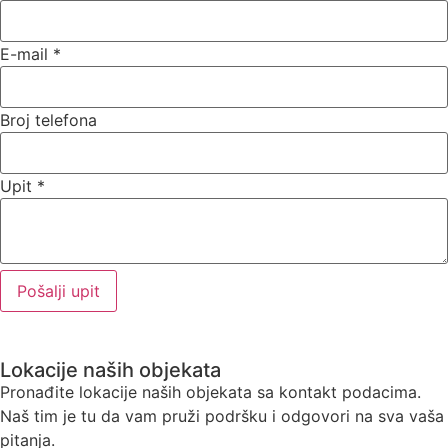
E-mail
*
Broj telefona
Upit
*
Pošalji upit
Lokacije naših objekata
Pronađite lokacije naših objekata sa kontakt podacima.
Naš tim je tu da vam pruži podršku i odgovori na sva vaša
pitanja.