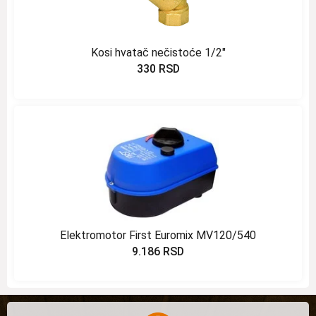
Kosi hvatač nečistoće 1/2″
330
RSD
Elektromotor First Euromix MV120/540
9.186
RSD