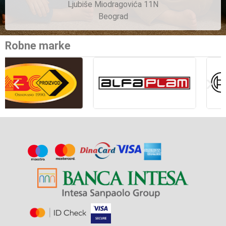
Ljubiše Miodragovića 11N
Beograd
Robne marke