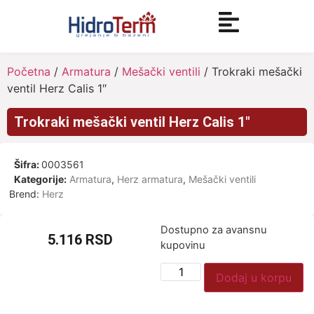
Početna
/
Armatura
/
Mešački ventili
/ Trokraki mešački
ventil Herz Calis 1″
Trokraki mešački ventil Herz Calis 1″
Šifra:
0003561
Kategorije:
Armatura
,
Herz armatura
,
Mešački ventili
Brend:
Herz
Dostupno za avansnu
5.116
RSD
kupovinu
Dodaj u korpu