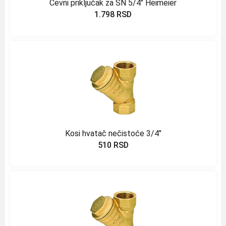
Cevni priključak za SN 5/4″ Heimeier
1.798
RSD
Kosi hvatač nečistoće 3/4″
510
RSD