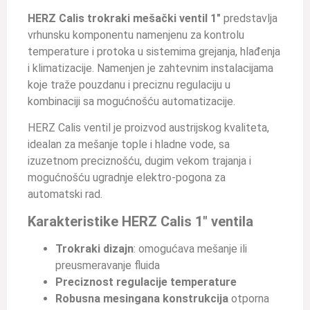
HERZ Calis trokraki mešački ventil 1″
predstavlja
vrhunsku komponentu namenjenu za kontrolu
temperature i protoka u sistemima grejanja, hlađenja
i klimatizacije. Namenjen je zahtevnim instalacijama
koje traže pouzdanu i preciznu regulaciju u
kombinaciji sa mogućnošću automatizacije.
HERZ Calis ventil je proizvod austrijskog kvaliteta,
idealan za mešanje tople i hladne vode, sa
izuzetnom preciznošću, dugim vekom trajanja i
mogućnošću ugradnje elektro-pogona za
automatski rad.
Karakteristike HERZ Calis 1″ ventila
Trokraki dizajn
: omogućava mešanje ili
preusmeravanje fluida
Preciznost regulacije temperature
Robusna mesingana konstrukcija
otporna