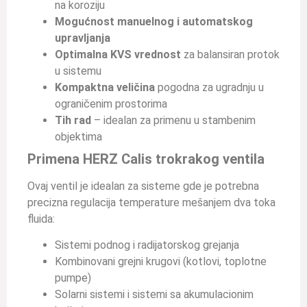
na koroziju
Mogućnost manuelnog i automatskog
upravljanja
Optimalna KVS vrednost
za balansiran protok
u sistemu
Kompaktna veličina
pogodna za ugradnju u
ograničenim prostorima
Tih rad
– idealan za primenu u stambenim
objektima
Primena HERZ Calis trokrakog ventila
Ovaj ventil je idealan za sisteme gde je potrebna
precizna regulacija temperature mešanjem dva toka
fluida:
Sistemi podnog i radijatorskog grejanja
Kombinovani grejni krugovi (kotlovi, toplotne
pumpe)
Solarni sistemi i sistemi sa akumulacionim