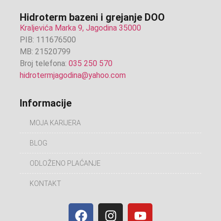
Hidroterm bazeni i grejanje DOO
Kraljevića Marka 9, Jagodina 35000
PIB: 111676500
MB: 21520799
Broj telefona:
035 250 570
hidrotermjagodina@yahoo.com
Informacije
MOJA KARIJERA
BLOG
ODLOŽENO PLAĆANJE
KONTAKT