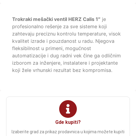
Trokraki mešački ventil HERZ Calis 1″
je
profesionalno rešenje za sve sisteme koji
zahtevaju preciznu kontrolu temperature, visok
kvalitet izrade i pouzdanost u radu. Njegova
fleksibilnost u primeni, mogućnost
automatizacije i dug radni vek čine ga odličnim
izborom za inženjere, instalatere i projektante
koji žele vrhunski rezultat bez kompromisa.
Gde kupiti?
Izaberite grad za prikaz prodavnica u kojima možete kupiti