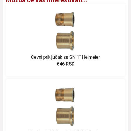
Možda će vas interesovati...
Cevni priključak za SN 1“ Heimeier
646
RSD