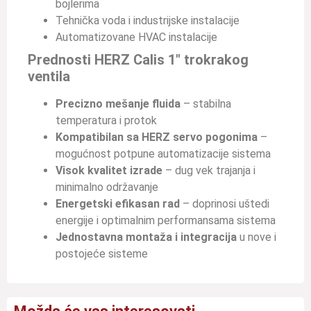
bojlerima
Tehnička voda i industrijske instalacije
Automatizovane HVAC instalacije
Prednosti HERZ Calis 1″ trokrakog
ventila
Precizno mešanje fluida
– stabilna
temperatura i protok
Kompatibilan sa HERZ servo pogonima
–
mogućnost potpune automatizacije sistema
Visok kvalitet izrade
– dug vek trajanja i
minimalno održavanje
Energetski efikasan rad
– doprinosi uštedi
energije i optimalnim performansama sistema
Jednostavna montaža i integracija
u nove i
postojeće sisteme