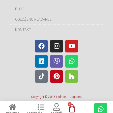
BLOG
ODLOŽENO PLAĆANJE
KONTAKT
Copyright © 2025 Hidroterm Jagodina
0
Naslovna
Kategorije
Korisnik