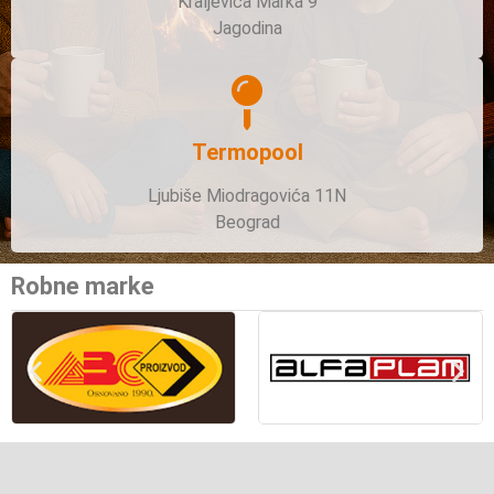
Kraljevića Marka 9
Jagodina
Termopool
Ljubiše Miodragovića 11N
Beograd
Robne marke